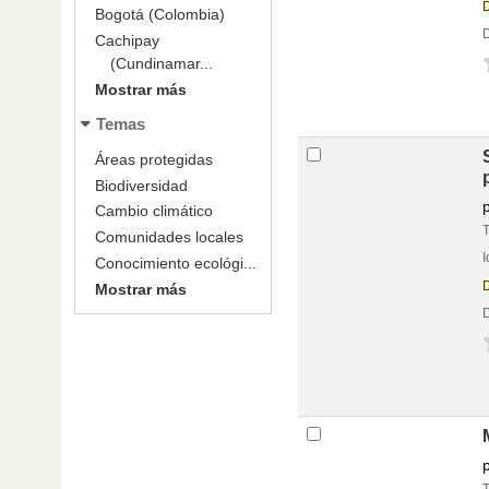
Bogotá (Colombia)
D
Cachipay
Portada local
v
(Cundinamar...
Mostrar más
Temas
Áreas protegidas
Biodiversidad
Cambio climático
Comunidades locales
Conocimiento ecológi...
Mostrar más
Portada local
D
v