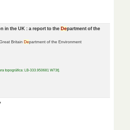
 in the UK : a report to the
De
partment of the
Great Britain
De
partment of the Environment
ura topográfica:
LB-333.950681 W73t
.
y