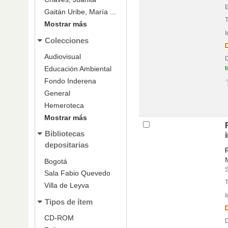
Gaitán Uribe, María ...
Mostrar más
Portada local
Colecciones
Audiovisual
D
t
Educación Ambiental
v
Fondo Inderena
General
Hemeroteca
Mostrar más
Bibliotecas
depositarias
Bogotá
Sala Fabio Quevedo
Villa de Leyva
Portada local
Tipos de ítem
CD-ROM
D