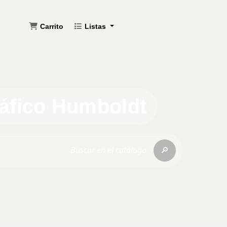
Carrito
Listas
ráfico Humboldt
🔎