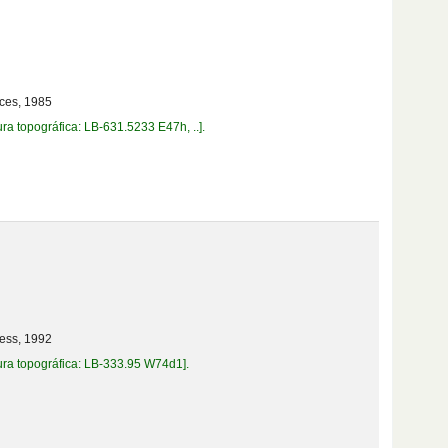
ces,
1985
ura topográfica:
LB-631.5233 E47h, ..
.
ess,
1992
ura topográfica:
LB-333.95 W74d1
.