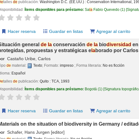
De
talles
de
publicación:
Washington D.C. (EE.UU.) :
Conservation International,
19
isponibilidad:
Ítems disponibles para préstamo:
Sa
la
Fabio Quevedo
(1)
Signat
aloración
Valoración media: 0.0
de
5 estrel
la
s
Hacer reserva
Guardar en listas
Agregar al carrito
Situación general
de
la
conservación
de
la
bio
diversidad
e
protegidas, propuestas y estratégicas
e
la
borado por Carlos
por
Castaño Uribe, Carlos
Tipo
de
material:
Texto
; Formato:
impreso
; Forma literaria:
No es ficción
Idioma:
Español
De
talles
de
publicación:
Quito :
TCA,
1993
isponibilidad:
Ítems disponibles para préstamo:
Bogotá
(1)
Signatura topográfi
aloración
Valoración media: 0.0
de
5 estrel
la
s
Hacer reserva
Guardar en listas
Agregar al carrito
Materials on the situation of biodiversity in Germany /
editad
por
Schafer, Hans Jurgen
[editor]