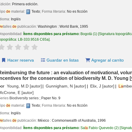
Edición:
Primera edición.
Tipo
de
material:
Texto
; Forma literaria:
No es ficción
Idioma:
Inglés
De
talles
de
publicación:
Washington :
World Bank,
1995
isponibilidad:
Ítems disponibles para préstamo:
Bogotá
(1)
Signatura topográfi
opográfica:
LB-333.9516 C65a
.
aloración
Valoración media: 0.0
de
5 estrel
la
s
Hacer reserva
Guardar en listas
Agregar al carrito
Reimbursing the future : an evaluation of motivational, volu
incentives for the conservation of biodiversity
M. D. Young [
por
Young, M.D
[autor]
Gunnigham, N
[autor]
Elix, J
[autor]
La
mber
McCrone, E
[autor]
Series
Biodiversity series
; Paper No. 9
Tipo
de
material:
Texto
; Forma literaria:
No es ficción
Idioma:
Inglés
De
talles
de
publicación:
México :
Commonwealth of Australia,
1996
isponibilidad:
Ítems disponibles para préstamo:
Sa
la
Fabio Quevedo
(2)
Signat