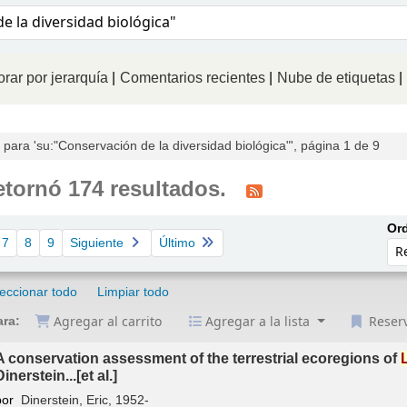
logo
rar por jerarquía
Comentarios recientes
Nube de etiquetas
ara 'su:"Conservación de la diversidad biológica"', página 1 de 9
tornó 174 resultados.
Ord
7
8
9
Siguiente
Último
eccionar todo
Limpiar todo
Agregar al carrito
Agregar a la lista
Reser
ara:
A conservation assessment of the terrestrial ecoregions of
Dinerstein...[et al.]
por
Dinerstein, Eric
, 1952-