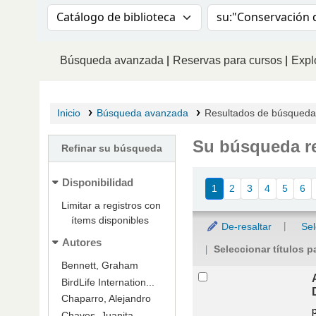
Buscar en el catálogo por:
Buscar en el catá
Búsqueda avanzada
Reservas para cursos
Explo
Inicio
Búsqueda avanzada
Resultados de búsqueda p
Su búsqueda re
Refinar su búsqueda
Ordenar
Disponibilidad
1
2
3
4
5
6
Limitar a registros con
ítems disponibles
De-resaltar
Sel
Autores
Seleccionar títulos p
Bennett, Graham
Resultados
BirdLife Internation...
Chaparro, Alejandro
Chaves, Juanita