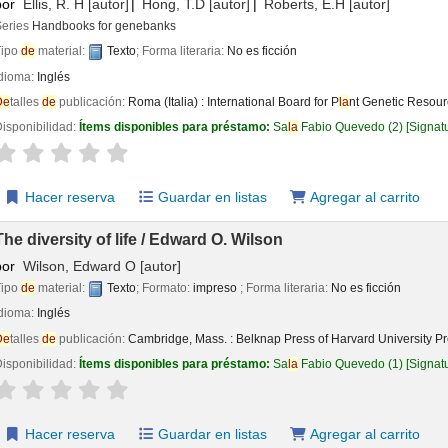
por
Ellis, R. H
[autor]
Hong, T.D
[autor]
Roberts, E.H
[autor]
Series
Handbooks for genebanks
Tipo
de
material:
Texto
; Forma literaria:
No es ficción
Idioma:
Inglés
De
talles
de
publicación:
Roma (Italia) :
International Board for P
la
nt Genetic Resour
isponibilidad:
Ítems disponibles para préstamo:
Sa
la
Fabio Quevedo
(2)
Signat
aloración
Valoración media: 0.0
de
5 estrel
la
s
Hacer reserva
Guardar en listas
Agregar al carrito
The diversity of life /
Edward O. Wilson
por
Wilson, Edward O
[autor]
Tipo
de
material:
Texto
; Formato:
impreso
; Forma literaria:
No es ficción
Idioma:
Inglés
De
talles
de
publicación:
Cambridge, Mass. :
Belknap Press of Harvard University Pr
isponibilidad:
Ítems disponibles para préstamo:
Sa
la
Fabio Quevedo
(1)
Signat
aloración
Valoración media: 0.0
de
5 estrel
la
s
Hacer reserva
Guardar en listas
Agregar al carrito