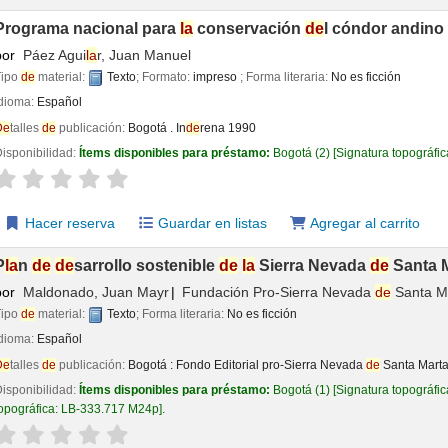
Programa nacional para
la
conservación
de
l cóndor andino
por
Páez Agui
la
r, Juan Manuel
Tipo
de
material:
Texto
; Formato:
impreso
; Forma literaria:
No es ficción
Idioma:
Español
De
talles
de
publicación:
Bogotá .
In
de
rena
1990
isponibilidad:
Ítems disponibles para préstamo:
Bogotá
(2)
Signatura topográfi
aloración
Valoración media: 0.0
de
5 estrel
la
s
Hacer reserva
Guardar en listas
Agregar al carrito
P
la
n
de
de
sarrollo sostenible
de
la
Sierra Nevada
de
Santa M
por
Maldonado, Juan Mayr
Fundación Pro-Sierra Nevada
de
Santa M
Tipo
de
material:
Texto
; Forma literaria:
No es ficción
Idioma:
Español
De
talles
de
publicación:
Bogotá :
Fondo Editorial pro-Sierra Nevada
de
Santa Marta
isponibilidad:
Ítems disponibles para préstamo:
Bogotá
(1)
Signatura topográfi
opográfica:
LB-333.717 M24p
.
aloración
Valoración media: 0.0
de
5 estrel
la
s