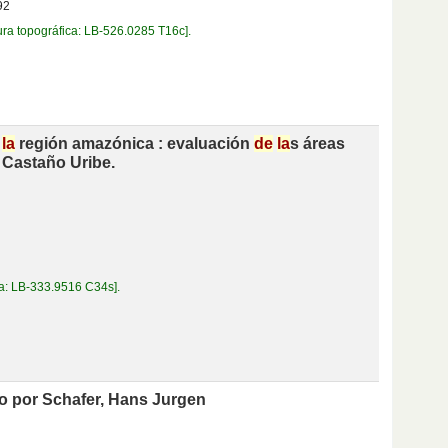
92
ura topográfica:
LB-526.0285 T16c
.
n
la
región amazónica : evaluación
de
la
s áreas
 Castaño Uribe.
ca:
LB-333.9516 C34s
.
o por Schafer, Hans Jurgen