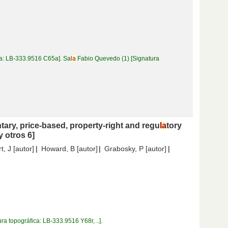
ca:
LB-333.9516 C65a
.
Sa
la
Fabio Quevedo
(1)
Signatura
ntary, price-based, property-right and regu
la
tory
y otros 6]
t, J
[autor]
Howard, B
[autor]
Grabosky, P
[autor]
ura topográfica:
LB-333.9516 Y68r, ..
.