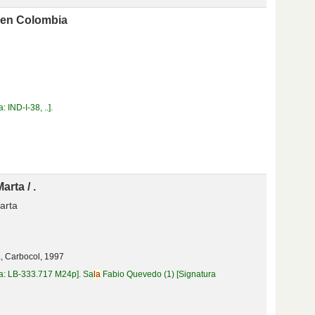
 en Colombia
ca:
IND-I-38, ..
.
arta /
.
arta
, Carbocol,
1997
ca:
LB-333.717 M24p
.
Sa
la
Fabio Quevedo
(1)
Signatura