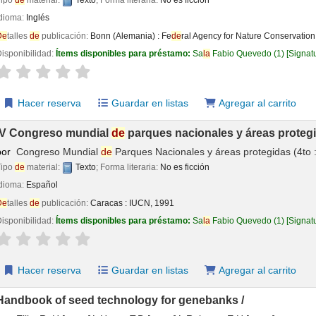
Tipo
de
material:
Texto
; Forma literaria:
No es ficción
Idioma:
Inglés
De
talles
de
publicación:
Bonn (Alemania) :
Fe
de
ral Agency for Nature Conservation
isponibilidad:
Ítems disponibles para préstamo:
Sa
la
Fabio Quevedo
(1)
Signat
aloración
Valoración media: 0.0
de
5 estrel
la
s
Hacer reserva
Guardar en listas
Agregar al carrito
IV Congreso mundial
de
parques nacionales y áreas protegi
por
Congreso Mundial
de
Parques Nacionales y áreas protegidas
(4to 
Tipo
de
material:
Texto
; Forma literaria:
No es ficción
Idioma:
Español
De
talles
de
publicación:
Caracas :
IUCN,
1991
isponibilidad:
Ítems disponibles para préstamo:
Sa
la
Fabio Quevedo
(1)
Signat
aloración
Valoración media: 0.0
de
5 estrel
la
s
Hacer reserva
Guardar en listas
Agregar al carrito
Handbook of seed technology for genebanks /