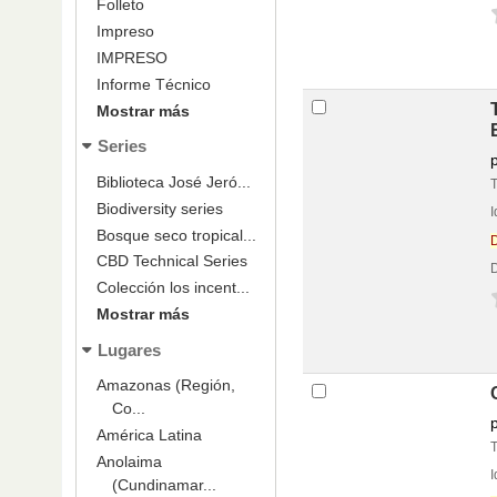
Folleto
v
Impreso
IMPRESO
Informe Técnico
Mostrar más
Series
Biblioteca José Jeró...
Biodiversity series
Bosque seco tropical...
Portada local
CBD Technical Series
D
Colección los incent...
v
Mostrar más
Lugares
Amazonas (Región,
Co...
América Latina
Anolaima
(Cundinamar...