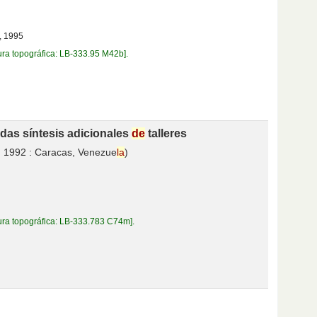
,
1995
ura topográfica:
LB-333.95 M42b
.
das síntesis adicionales
de
talleres
: 1992 : Caracas, Venezue
la
)
ura topográfica:
LB-333.783 C74m
.