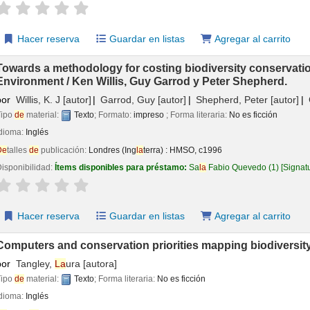
aloración
Valoración media: 0.0
de
5 estrel
la
s
Hacer reserva
Guardar en listas
Agregar al carrito
Towards a methodology for costing biodiversity conservation
Environment /
Ken Willis, Guy Garrod y Peter Shepherd.
por
Willis, K. J
[autor]
Garrod, Guy
[autor]
Shepherd, Peter
[autor]
Tipo
de
material:
Texto
; Formato:
impreso
; Forma literaria:
No es ficción
Idioma:
Inglés
De
talles
de
publicación:
Londres (Ing
la
terra) :
HMSO,
c1996
isponibilidad:
Ítems disponibles para préstamo:
Sa
la
Fabio Quevedo
(1)
Signat
aloración
Valoración media: 0.0
de
5 estrel
la
s
Hacer reserva
Guardar en listas
Agregar al carrito
Computers and conservation priorities mapping biodiversit
por
Tangley,
La
ura
[autora]
Tipo
de
material:
Texto
; Forma literaria:
No es ficción
Idioma:
Inglés