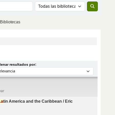
Buscar el catálogo en:
Bibliotecas
Ordenar por:
enar resultados por:
var
La
tin America and the Caribbean /
Eric