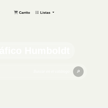
Carrito
Listas
ráfico Humboldt
🔎