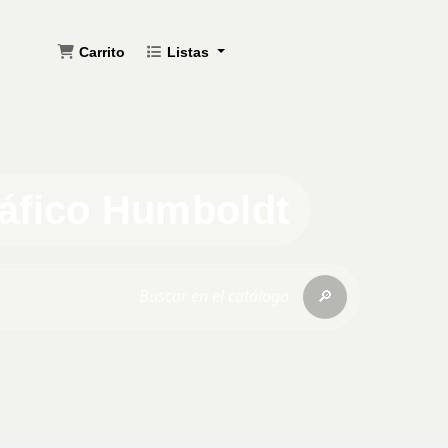
Carrito
Listas
ráfico Humboldt
🔎