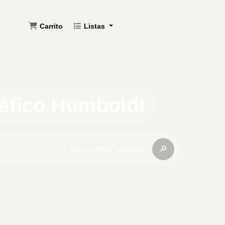
Carrito
Listas
ráfico Humboldt
🔎