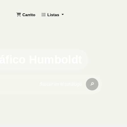
Carrito
Listas
ráfico Humboldt
🔎