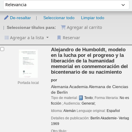
De-resaltar
Seleccionar todo
Limpiar todo
Agregar al carrito
Seleccionar títulos para:
Agregar a la lista
Reservar
Resultados
Alejandro de Humboldt, modelo
en la lucha por el progreso y la
liberación de la humanidad
memorial en conmemoración del
bicentenario de su nacimiento
por
Portada local
Alemania Academia Alemana de Ciencias
de Berlín
Tipo de material:
Texto
; Forma literaria:
No es
ficción
; Audiencia:
General;
Idioma:
Alemán
Lenguaje original:
Español
Detalles de publicación:
Berlín
Akademie- Verlag
1969
Otro título: