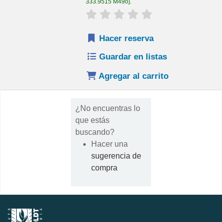
333.9515 M49o
.
valoración
Valoración media: 0.0 de 
Hacer reserva
Guardar en listas
Agregar al carrito
¿No encuentras lo
que estás
buscando?
Hacer una
sugerencia de
compra