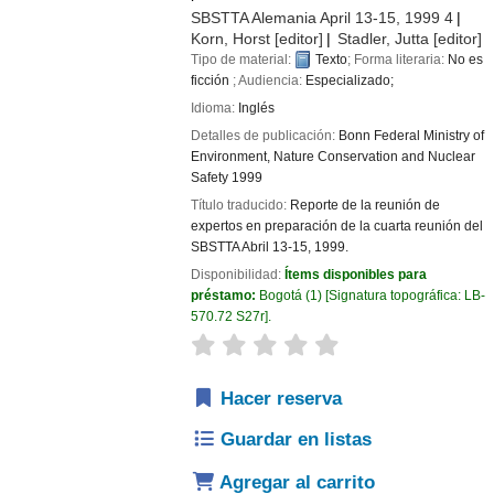
SBSTTA
Alemania April 13-15, 1999 4
Korn, Horst
[editor]
Stadler, Jutta
[editor]
Tipo de material:
Texto
; Forma literaria:
No es
ficción
; Audiencia:
Especializado;
Idioma:
Inglés
Detalles de publicación:
Bonn
Federal Ministry of
Environment, Nature Conservation and Nuclear
Safety
1999
Título traducido:
Reporte de la reunión de
expertos en preparación de la cuarta reunión del
SBSTTA Abril 13-15, 1999.
Disponibilidad:
Ítems disponibles para
préstamo:
Bogotá
(1)
Signatura topográfica:
LB-
570.72 S27r
.
valoración
Valoración media: 0.0 de 
Hacer reserva
Guardar en listas
Agregar al carrito