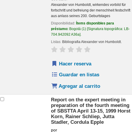
Alexander von Humboldt, wirkendes vorbild für
fortschritt und befreiung der menschheit festschrift
aus anlass seines 200. Geburtstages
Disponibilidad:
Ítems disponibles para
préstamo:
Bogotá
(1)
Signatura topográfica:
LB-
704.942092 A36a
.
Listas:
Bibliografia Alexander von Humboldt
.
valoración
Valoración media: 0.0 de 
Hacer reserva
Guardar en listas
Agregar al carrito
Report on the expert meeting in
preparation of the fourth meeting
of SBSTTA April 13-15, 1999
Horst
Korn, Rainer Schliep, Jutta
Stadler, Cordula Epple
por