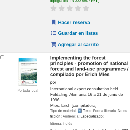
topográfica:
LB-333.9507 B61t
.
valoración
Valoración media: 0.0 de 
Hacer reserva
Guardar en listas
Agregar al carrito
Implementing the forest
principles - promotion of national
forest and land-use programmes /
compilado por Erich Mies
por
International expert consultation held
Portada local
Feldafing, Alemania 16 a 21 de junio de
1996
Mies, Erich
[compiladora]
Tipo de material:
Texto
; Forma literaria:
No es
ficción
; Audiencia:
Especializado;
Idioma:
Inglés