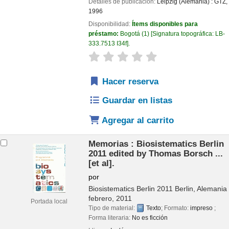
Detalles de publicación:
Leipzig (Alemania) :
GTZ,
1996
Disponibilidad:
Ítems disponibles para
préstamo:
Bogotá
(1)
Signatura topográfica:
LB-
333.7513 I34f
.
valoración
Valoración media: 0.0 de 
Hacer reserva
Guardar en listas
Agregar al carrito
Memorias : Biosistematics Berlin
2011
edited by Thomas Borsch ...
[et al].
por
Biosistematics Berlin 2011
Berlin, Alemania
febrero, 2011
Portada local
Tipo de material:
Texto
; Formato:
impreso
;
Forma literaria:
No es ficción