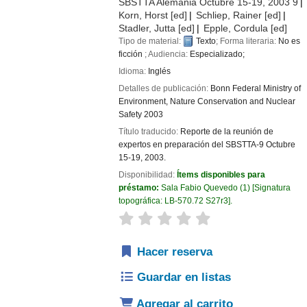
SBSTTA
Alemania Octubre 15-19, 2003 9
Korn, Horst
[ed]
Schliep, Rainer
[ed]
Stadler, Jutta
[ed]
Epple, Cordula
[ed]
Tipo de material:
Texto
; Forma literaria:
No es
ficción
; Audiencia:
Especializado;
Idioma:
Inglés
Detalles de publicación:
Bonn
Federal Ministry of
Environment, Nature Conservation and Nuclear
Safety
2003
Título traducido:
Reporte de la reunión de
expertos en preparación del SBSTTA-9 Octubre
15-19, 2003.
Disponibilidad:
Ítems disponibles para
préstamo:
Sala Fabio Quevedo
(1)
Signatura
topográfica:
LB-570.72 S27r3
.
valoración
Valoración media: 0.0 de 
Hacer reserva
Guardar en listas
Agregar al carrito