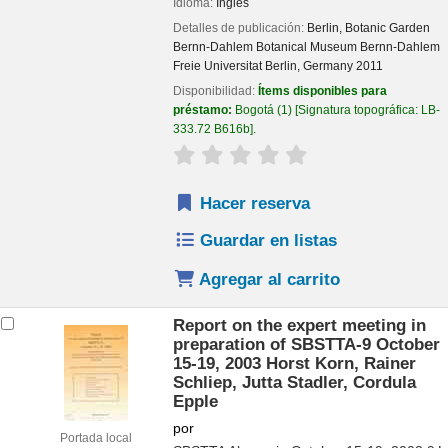
Idioma:
Inglés
Detalles de publicación:
Berlin,
Botanic Garden
Bernn-Dahlem Botanical Museum Bernn-Dahlem
Freie Universitat Berlin, Germany
2011
Disponibilidad:
Ítems disponibles para
préstamo:
Bogotá
(1)
Signatura topográfica:
LB-
333.72 B616b
.
valoración
Valoración media: 0.0 de 
Hacer reserva
Guardar en listas
Agregar al carrito
Report on the expert meeting in
preparation of SBSTTA-9 October
15-19, 2003
Horst Korn, Rainer
Schliep, Jutta Stadler, Cordula
Epple
por
Portada local