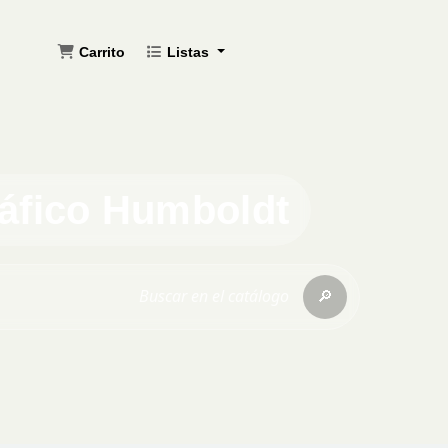
Carrito
Listas
ráfico Humboldt
🔎