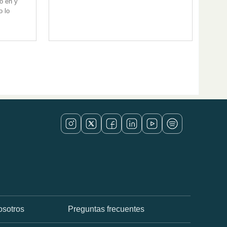
do en y
o lo
osotros
Preguntas frecuentes