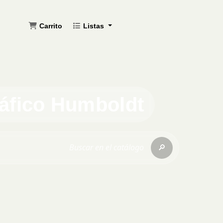
Carrito
Listas
ráfico Humboldt
🔎