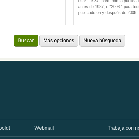
usar "-1987" para todo lo publica
antes de 1987, o "2008-" para tod
publicado en y después de 2008.
Más opciones
Nueva búsqueda
oldt
Webmail
Trabaja con n