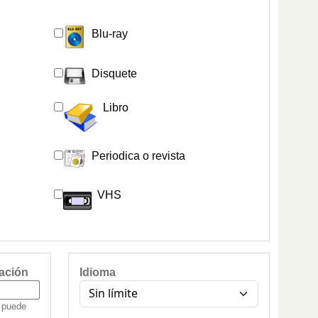
Blu-ray
Disquete
Libro
Periodica o revista
VHS
ación
Idioma
 puede