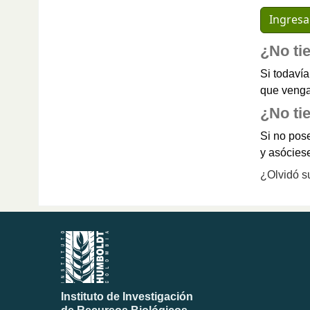
¿No ti
Si todavía
que venga 
¿No tie
Si no pose
y asócies
¿Olvidó s
Instituto de Investigación