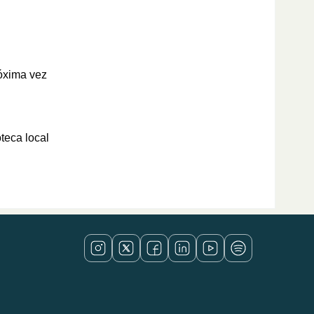
róxima vez
oteca local