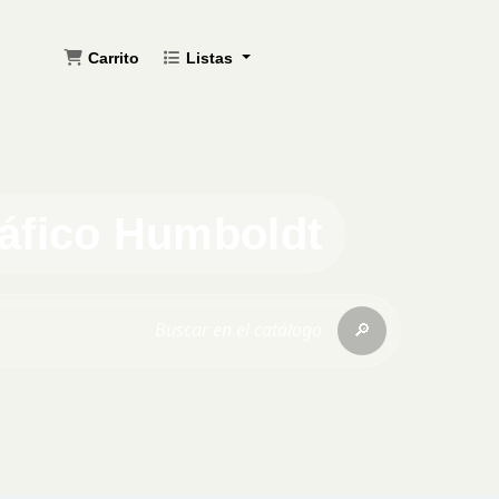
Carrito
Listas
ráfico Humboldt
🔎