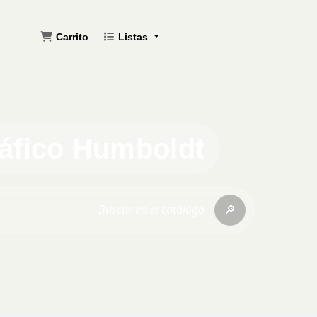
Carrito
Listas
ráfico Humboldt
🔎